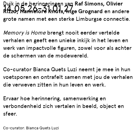
Duik in de herinneringen van
Raf Simons, Olivier
14.05.26-31.01.27
Rizzo, Hannelore Knuts, Inge Grognard
en andere
grote namen met een sterke Limburgse connectie.
Memory is Home
brengt nooit eerder vertelde
verhalen en geeft een unieke inkijk in het leven en
werk van impactvolle figuren, zowel voor als achter
de schermen van de modewereld.
Co-curator Bianca Quets Luzi neemt je mee in hun
voetsporen en ontrafelt samen met jou de verhalen
die verweven zitten in hun leven en werk.
Ervaar hoe herinnering, samenwerking en
verbondenheid zich vertalen in beeld, object en
sfeer.
Co-curator: Bianca Quets Luzi