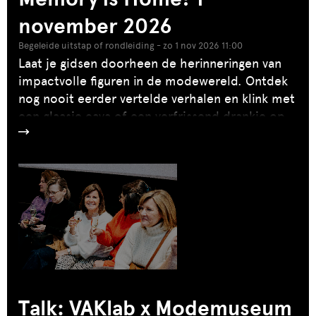
november 2026
Begeleide uitstap of rondleiding - zo 1 nov 2026 11:00
Laat je gidsen doorheen de herinneringen van
impactvolle figuren in de modewereld. Ontdek
nog nooit eerder vertelde verhalen en klink met
een glaasje cava of een verfrissend drankje op
eer
de kracht van spontane ontmoetingen.
Talk: VAKlab x Modemuseum