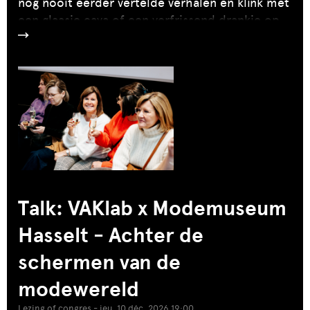
nog nooit eerder vertelde verhalen en klink met
een glaasje cava of een verfrissend drankje op
uite
de kracht van spontane ontmoetingen.
Talk: VAKlab x Modemuseum
Hasselt - Achter de
schermen van de
modewereld
Lezing of congres - jeu. 10 déc. 2026 19:00