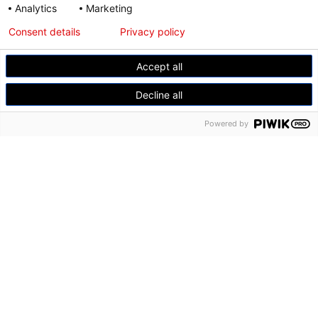
Analytics
Marketing
Tentoonstellingen
Consent details
Privacy policy
Collectie
Museum
Accept all
Decline all
Powered by
© Modemuseum Hasselt
Gasthuisstraat 11, 3500 Hasselt
+32 11 23 96 21