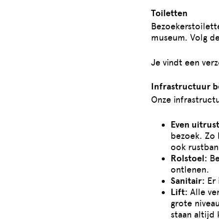
Toiletten
Bezoekerstoilett
museum. Volg de 
Je vindt een verz
Infrastructuur b
Onze infrastruct
Even uitrus
bezoek. Zo k
ook rustban
Rolstoel:
Be
ontlenen.
Sanitair:
Er 
Lift:
Alle ver
grote nivea
staan altijd