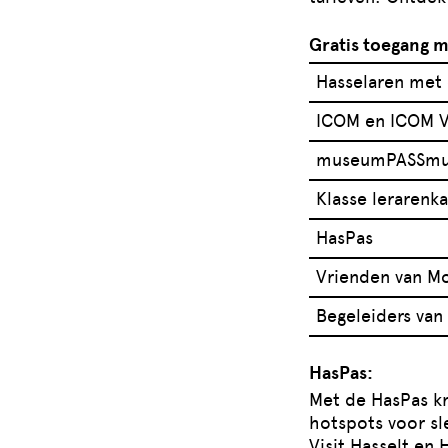
Gratis toegang 
Hasselaren met 
ICOM en ICOM V
museumPASSmu
Klasse lerarenka
HasPas
Vrienden van M
Begeleiders van
HasPas:
Met de HasPas kr
hotspots voor sle
Visit Hasselt en 