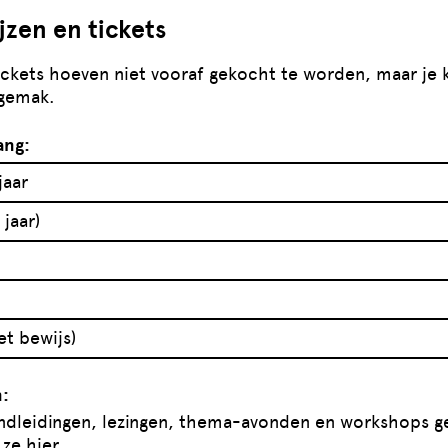
jzen en tickets
ickets hoeven niet vooraf gekocht te worden, maar je k
 gemak.
ang:
jaar
jaar)
et bewijs)
n:
ondleidingen, lezingen, thema-avonden en workshops g
ze hier.