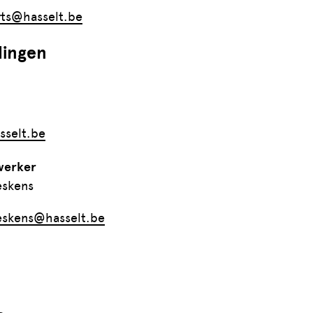
ts@hasselt.be
lingen
8
selt.be
werker
eskens
4
eskens@hasselt.be