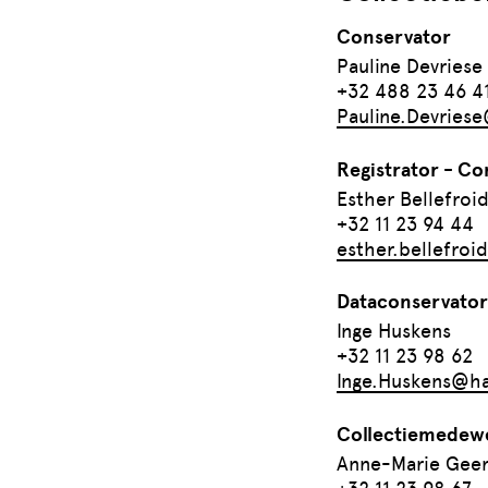
Conservator
Pauline Devriese
+32 488 23 46 4
Pauline.Devries
Registrator - Co
Esther Bellefroi
+32 11 23 94 44
esther.bellefroi
Dataconservator
Inge Huskens
+32 11 23 98 62
Inge.Huskens@ha
Collectiemedew
Anne-Marie Geer