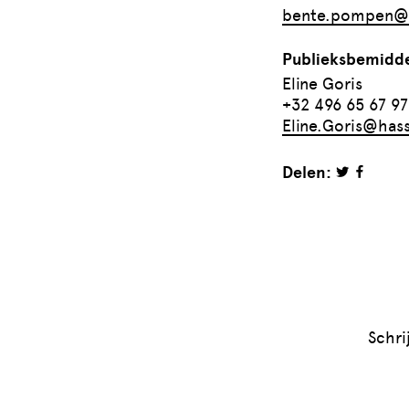
bente.pompen@h
Publieksbemidde
Eline Goris
+32 496 65 67 97
Eline.Goris@hass
Delen:
Schri