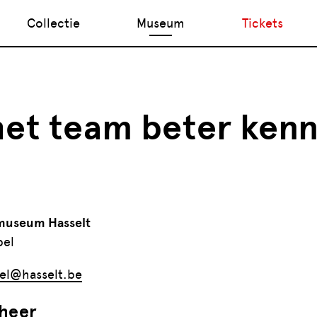
Collectie
Museum
Tickets
het team beter ken
museum Hasselt
pel
pel@hasselt.be
eheer