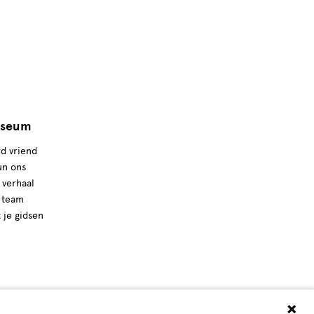
seum
d vriend
un ons
 verhaal
 team
t je gidsen