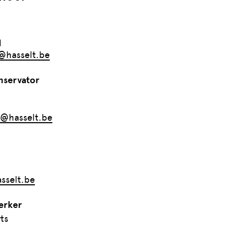
1
e@hasselt.be
nservator
d
d@hasselt.be
sselt.be
erker
ts