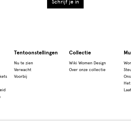
Schrijf je in
Tentoonstellingen
Collectie
Mu
Nu te zien
Wiki Women Design
Wor
Verwacht
Over onze collectie
Ste
kets
Voorbij
Ons
Het
eid
Laa
n