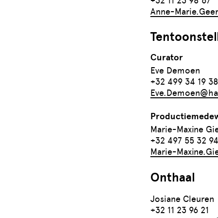
+32 11 23 98 67
Anne-Marie.Geer
Tentoonstel
Curator
Eve Demoen
+32 499 34 19 3
Eve.Demoen@has
Productiemede
Marie-Maxine Gi
+32 497 55 32 9
Marie-Maxine.Gi
Onthaal
Josiane Cleuren
+32 11 23 96 21