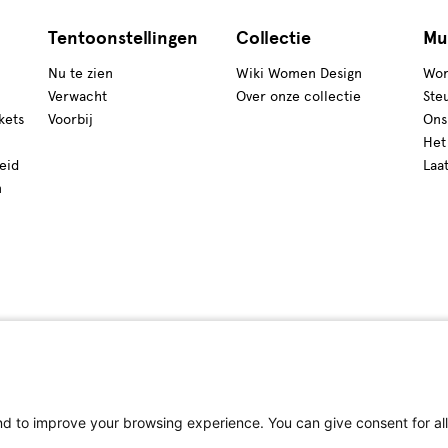
Tentoonstellingen
Collectie
Mu
Nu te zien
Wiki Women Design
Wor
Verwacht
Over onze collectie
Ste
kets
Voorbij
Ons
Het
eid
Laa
n
 to improve your browsing experience. You can give consent for all 