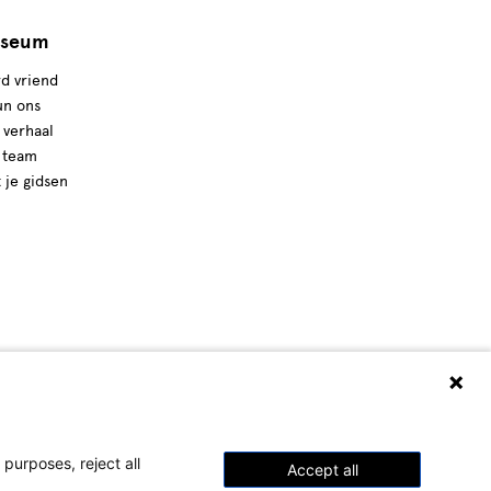
seum
d vriend
un ons
 verhaal
 team
t je gidsen
purposes, reject all
Accept all