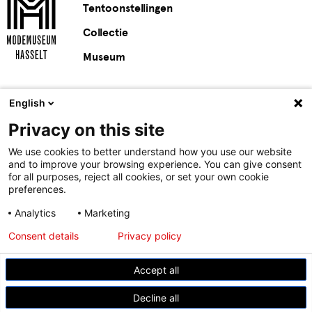
Tentoonstellingen
Collectie
Museum
English
Privacy on this site
We use cookies to better understand how you use our website
and to improve your browsing experience. You can give consent
for all purposes, reject all cookies, or set your own cookie
preferences.
Analytics
Marketing
© Modemuseum Hasselt
Consent details
Privacy policy
Gasthuisstraat 11, 3500 Hasselt
Accept all
+32 11 23 96 21
Decline all