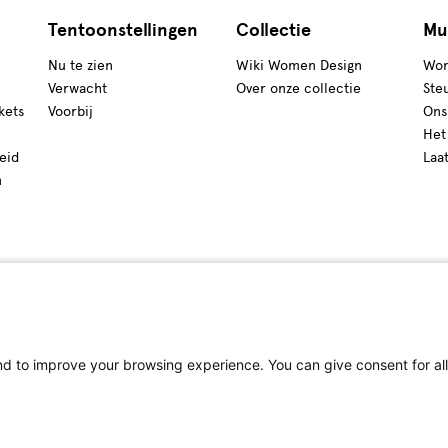
Tentoonstellingen
Collectie
Mu
Nu te zien
Wiki Women Design
Wor
Verwacht
Over onze collectie
Ste
kets
Voorbij
Ons
Het
eid
Laa
n
 to improve your browsing experience. You can give consent for all 